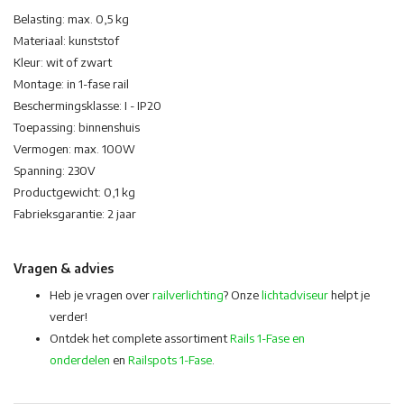
Belasting: max. 0,5 kg
Materiaal: kunststof
Kleur: wit of zwart
Montage: in 1-fase rail
Beschermingsklasse: I - IP20
Toepassing: binnenshuis
Vermogen: max. 100W
Spanning: 230V
Productgewicht: 0,1 kg
Fabrieksgarantie: 2 jaar
Vragen & advies
Heb je vragen over
railverlichting
? Onze
lichtadviseur
helpt je
verder!
Ontdek het complete assortiment
Rails 1-Fase en
onderdelen
en
Railspots 1-Fase
.