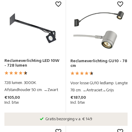
Reclameverlichting LED 10W
Reclameverlichting GU10 - 78
- 728 lumen
cm
728 lumen. 3000K.
Voor losse GU10 ledlamp. Lengte
Afstandhouder 50 cm. →Zwart
78 cm. →Antraciet→Grijs
€105,00
€187,00
Incl. btw
Incl. btw
Al 20 jaar dé lichtspecialist in Nederland & België