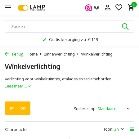
0
9,6
Al 20 jaar dé lichtspecialist in Nederland & België
Terug
Home
Binnenverlichting
Winkelverlichting
Winkelverlichting
Verlichting voor winkelruimtes, etalages en reclameborden.
Lees meer ...
Filter
Sorteren op:
Toon:
32 producten