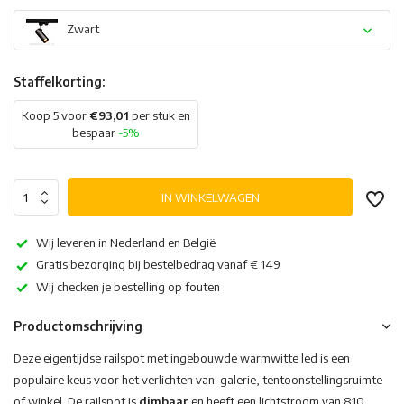
Zwart
Staffelkorting:
Koop 5 voor
€93,01
per stuk en
bespaar
-5%
IN WINKELWAGEN
Wij leveren in Nederland en België
Gratis bezorging bij bestelbedrag vanaf € 149
Wij checken je bestelling op fouten
Productomschrijving
Deze eigentijdse railspot met ingebouwde warmwitte led is een
populaire keus voor het verlichten van galerie, tentoonstellingsruimte
of winkel. De railspot is
dimbaar
en heeft een lichtstroom van 810