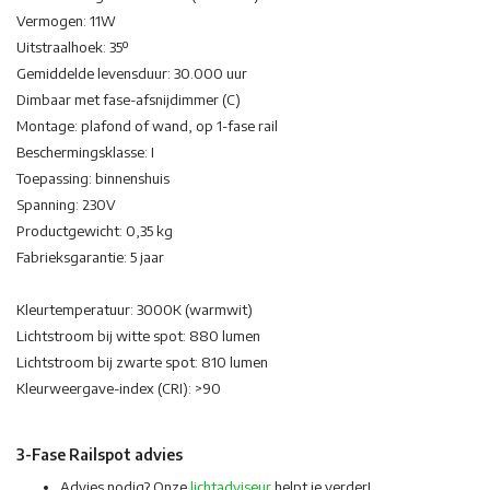
Vermogen: 11W
Uitstraalhoek: 35º
Gemiddelde levensduur: 30.000 uur
Dimbaar met fase-afsnijdimmer (C)
Montage: plafond of wand, op 1-fase rail
Beschermingsklasse: I
Toepassing: binnenshuis
Spanning: 230V
Productgewicht: 0,35 kg
Fabrieksgarantie: 5 jaar
Kleurtemperatuur: 3000K (warmwit)
Lichtstroom bij witte spot: 880 lumen
Lichtstroom bij zwarte spot: 810 lumen
Kleurweergave-index (CRI): >90
3-Fase Railspot advies
Advies nodig? Onze
lichtadviseur
helpt je verder!