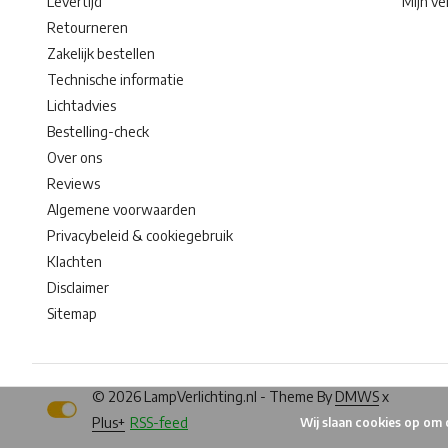
Levertijd
Mijn ver
Retourneren
Zakelijk bestellen
Technische informatie
Lichtadvies
Bestelling-check
Over ons
Reviews
Algemene voorwaarden
Privacybeleid & cookiegebruik
Klachten
Disclaimer
Sitemap
© 2026 LampVerlichting.nl - Theme By
DMWS
x
Plus+
RSS-feed
Wij slaan cookies op om 