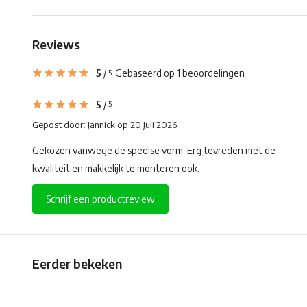
Reviews
5
/
Gebaseerd op 1 beoordelingen
5
5
/
5
Gepost door:
Jannick
op 20 Juli 2026
Gekozen vanwege de speelse vorm. Erg tevreden met de
kwaliteit en makkelijk te monteren ook.
Schrijf een productreview
Eerder bekeken