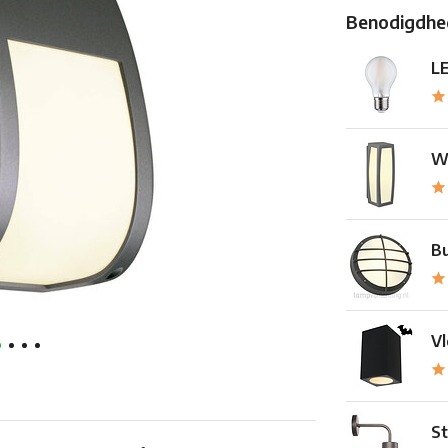
Benodigdhed
LE
Wa
Bu
Vl
St