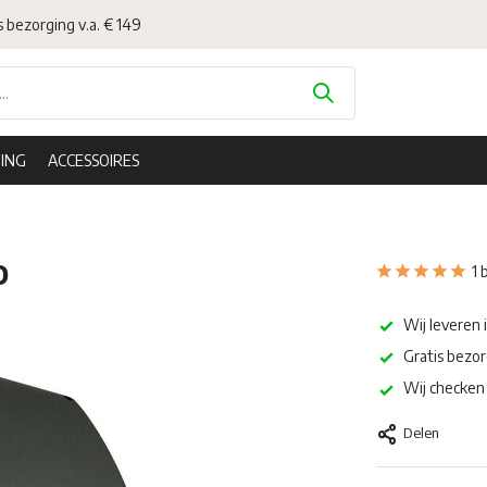
s bezorging v.a. € 149
ING
ACCESSOIRES
o
1 
Wij leveren 
Gratis bezor
Wij checken 
Delen