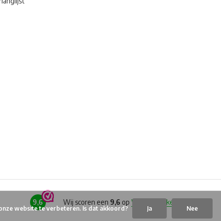
langlijst
9,6
Wij scoren een
9,6
op
Webwinkelkeur
onze website te verbeteren. Is dat akkoord?
Ja
Nee