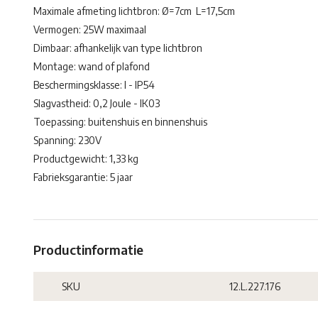
Maximale afmeting lichtbron: Ø=7cm L=17,5cm
Vermogen: 25W maximaal
Dimbaar: afhankelijk van type lichtbron
Montage: wand of plafond
Beschermingsklasse: I - IP54
Slagvastheid: 0,2 Joule - IK03
Toepassing: buitenshuis en binnenshuis
Spanning: 230V
Productgewicht: 1,33 kg
Fabrieksgarantie: 5 jaar
Productinformatie
SKU
12.L.227.176