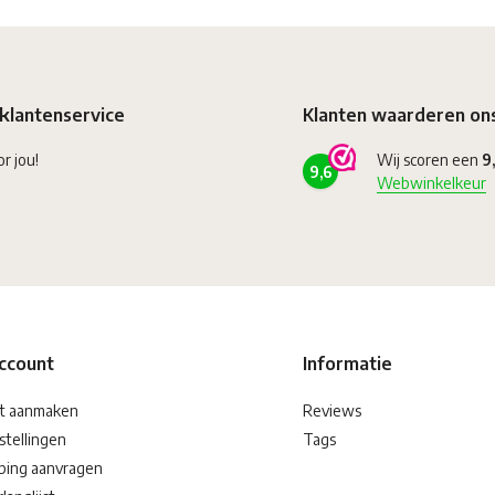
klantenservice
Klanten waarderen on
or jou!
Wij scoren een
9
9,6
Webwinkelkeur
account
Informatie
t aanmaken
Reviews
stellingen
Tags
ping aanvragen