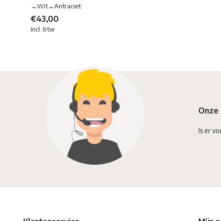
→Wit→Antraciet
€43,00
Incl. btw
Onze 
Is er vo