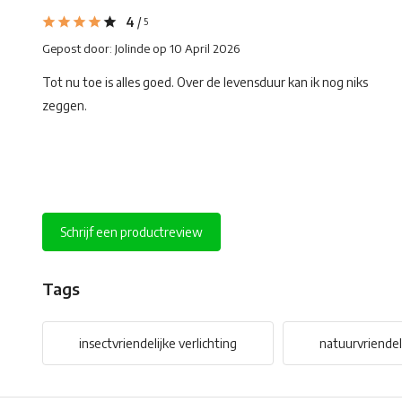
4
/
5
Gepost door:
Jolinde
op 10 April 2026
Tot nu toe is alles goed. Over de levensduur kan ik nog niks
zeggen.
Schrijf een productreview
Tags
insectvriendelijke verlichting
natuurvriendeli