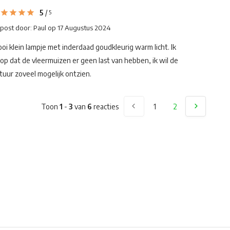
5
/
5
post door:
Paul
op 17 Augustus 2024
oi klein lampje met inderdaad goudkleurig warm licht. Ik
op dat de vleermuizen er geen last van hebben, ik wil de
tuur zoveel mogelijk ontzien.
Toon
1
-
3
van
6
reacties
1
2