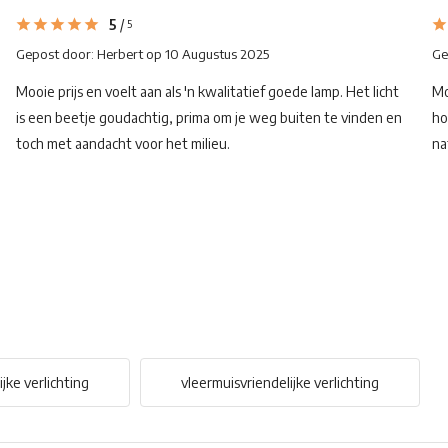
5
/
5
Gepost door:
Herbert
op 10 Augustus 2025
Ge
Mooie prijs en voelt aan als 'n kwalitatief goede lamp. Het licht
Mo
is een beetje goudachtig, prima om je weg buiten te vinden en
ho
toch met aandacht voor het milieu.
na
jke verlichting
vleermuisvriendelijke verlichting