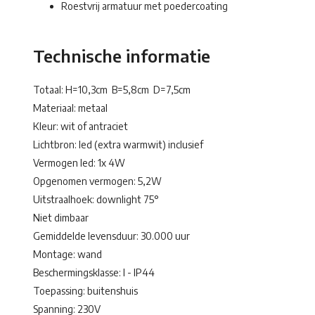
Roestvrij armatuur met poedercoating
Technische informatie
Totaal: H=10,3cm B=5,8cm D=7,5cm
Materiaal: metaal
Kleur: wit of antraciet
Lichtbron: led (extra warmwit) inclusief
Vermogen led: 1x 4W
Opgenomen vermogen: 5,2W
Uitstraalhoek: downlight 75°
Niet dimbaar
Gemiddelde levensduur: 30.000 uur
Montage: wand
Beschermingsklasse: I - IP44
Toepassing: buitenshuis
Spanning: 230V