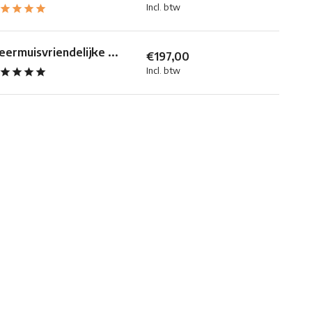
Incl. btw
eermuisvriendelijke ...
€197,00
Incl. btw