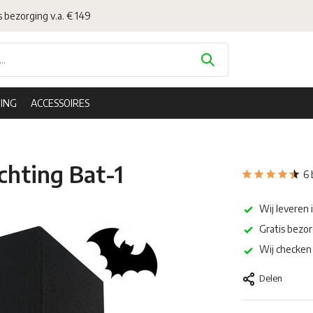
s bezorging v.a. € 149
ING
ACCESSOIRES
chting Bat-1
6 
Wij leveren 
Gratis bezor
Wij checken 
Delen