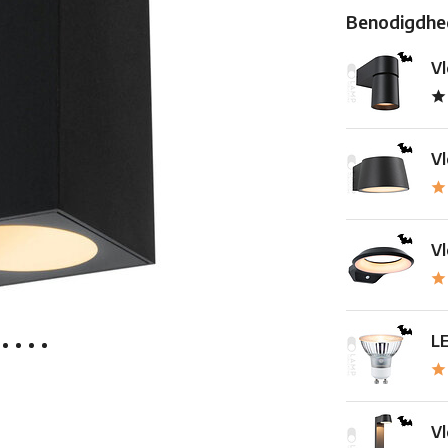
Benodigdhed
Vl
Vl
Vl
LE
Vl