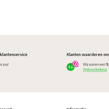
klantenservice
Klanten waarderen on
or jou!
Wij scoren een
9
9,6
Webwinkelkeur