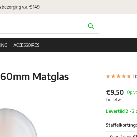
s bezorging v.a. € 149
ING
ACCESSOIRES
7 60mm Matglas
1 
€9,50
Op v
Incl. btw
Levertijd 2 - 3
Staffelkorting:
Koop 5 voor
€