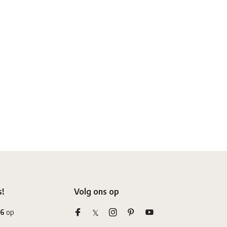
s!
Volg ons op
,6
op