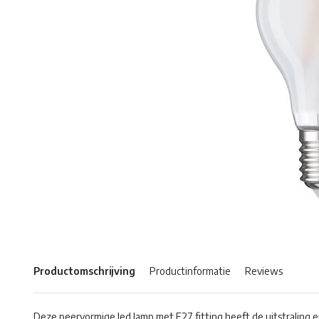
Productomschrijving
Productinformatie
Reviews
Deze peervormige led lamp met E27 fitting heeft de uitstraling 