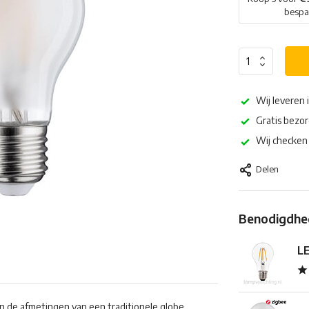
besp
Wij leveren 
Gratis bezor
Wij checken 
Delen
Benodigdhed
LE
en de afmetingen van een traditionele globe