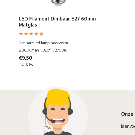
LED Filament Dimbaar E27 60mm
Matglas
Dimbare led lamp peervorm.
806_lumen→320º→2700K
€9,50
Incl. btw
Onze 
Is er vo