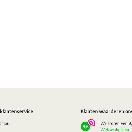
klantenservice
Klanten waarderen on
or jou!
Wij scoren een
9
9,6
Webwinkelkeur