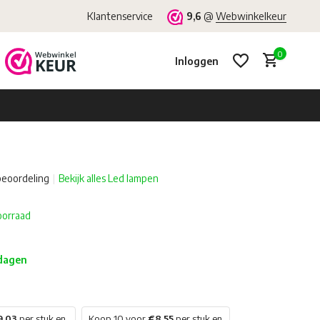
Klantenservice
9,6
@
Webwinkelkeur
0
Inloggen
beoordeling
Bekijk alles Led lampen
Account aanmaken
Account aanmaken
oorraad
 dagen
9,03
per stuk en
Koop 10 voor
€8,55
per stuk en