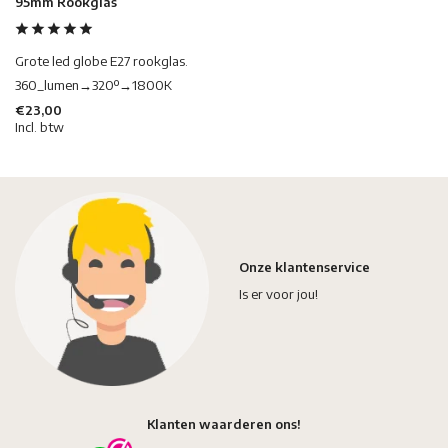
95mm Rookglas
Grote led globe E27 rookglas.
360_lumen→320º→1800K
€23,00
Incl. btw
Onze klantenservice
Is er voor jou!
Klanten waarderen ons!