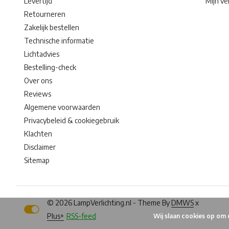
Levertijd
Mijn ver
Retourneren
Zakelijk bestellen
Technische informatie
Lichtadvies
Bestelling-check
Over ons
Reviews
Algemene voorwaarden
Privacybeleid & cookiegebruik
Klachten
Disclaimer
Sitemap
© 2026 LampVerlichting.nl - Theme By
DMWS
x
Plus+
RSS-feed
Wij slaan cookies op om 