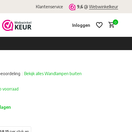
Klantenservice
9,6
@
Webwinkelkeur
0
Inloggen
beoordeling
Bekijk alles Wandlampen buiten
Account aanmaken
Account aanmaken
p voorraad
 dagen
68,15
per stuk en