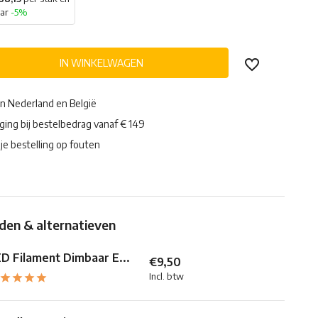
aar
-5%
IN WINKELWAGEN
in Nederland en België
ging bij bestelbedrag vanaf € 149
je bestelling op fouten
en & alternatieven
D Filament Dimbaar E...
€9,50
Incl. btw