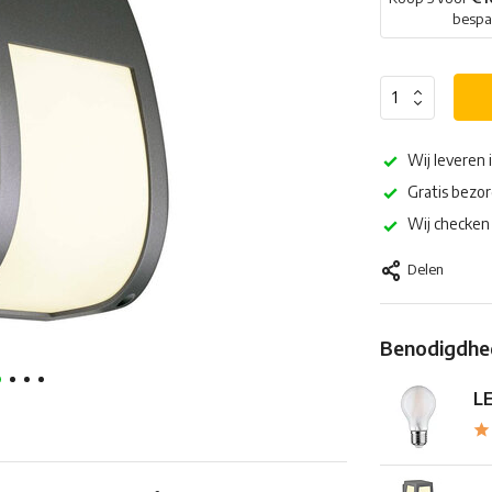
besp
Wij leveren 
Gratis bezor
Wij checken 
Delen
Benodigdhed
LE