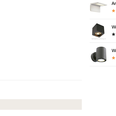
Ar
Wa
Wa