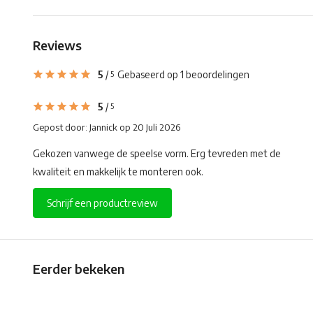
Reviews
5
/
Gebaseerd op 1 beoordelingen
5
5
/
5
Gepost door:
Jannick
op 20 Juli 2026
Gekozen vanwege de speelse vorm. Erg tevreden met de
kwaliteit en makkelijk te monteren ook.
Schrijf een productreview
Eerder bekeken