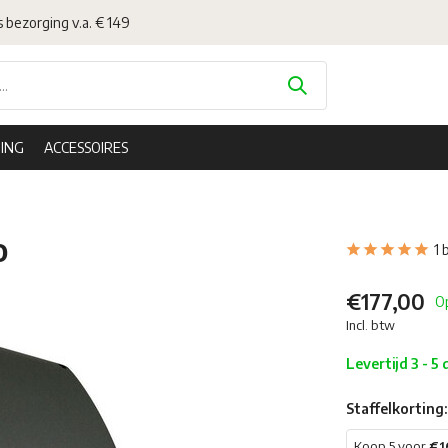
s bezorging v.a. € 149
ING
ACCESSOIRES
o
1 
€177,00
O
Incl. btw
Levertijd 3 - 5
Staffelkorting:
Koop 5 voor
€1