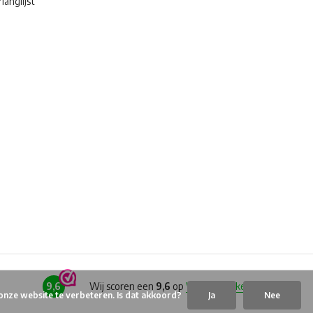
langlijst
9,6
Wij scoren een
9,6
op
Webwinkelkeur
onze website te verbeteren. Is dat akkoord?
Ja
Nee