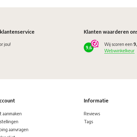
klantenservice
Klanten waarderen on
or jou!
Wij scoren een
9
9,6
Webwinkelkeur
account
Informatie
t aanmaken
Reviews
stellingen
Tags
ping aanvragen