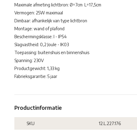
Maximale afmeting lichtbron: Ø=7cm L=17,5cm
Vermogen: 25W maximaal
Dimbaar: afhankelijk van type lichtbron
Montage: wand of plafond
Beschermingsklasse: I - IP54
Slagvastheid: 0,2 Joule - IK03
Toepassing: buitenshuis en binnenshuis
Spanning: 230V
Productgewicht: 1,33 kg
Fabrieksgarantie: 5 jaar
Productinformatie
SKU
12.L.227.176