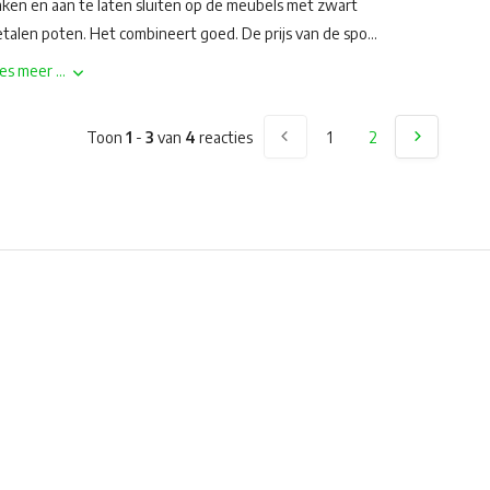
ken en aan te laten sluiten op de meubels met zwart
talen poten. Het combineert goed. De prijs van de spo...
es meer ...
Toon
1
-
3
van
4
reacties
1
2