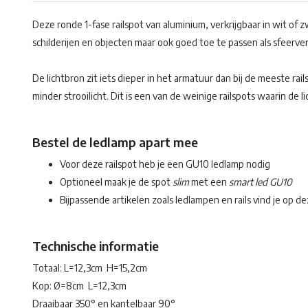
Deze ronde 1-fase railspot van aluminium, verkrijgbaar in wit of z
schilderijen en objecten maar ook goed toe te passen als sfeerve
De lichtbron zit iets dieper in het armatuur dan bij de meeste rai
minder strooilicht. Dit is een van de weinige railspots waarin de l
Bestel de ledlamp apart mee
Voor deze railspot heb je een GU10 ledlamp nodig
Optioneel maak je de spot
slim
met een
smart led GU10
Bijpassende artikelen zoals ledlampen en rails vind je op d
Technische informatie
Totaal: L=12,3cm H=15,2cm
Kop: Ø=8cm L=12,3cm
Draaibaar 350° en kantelbaar 90°