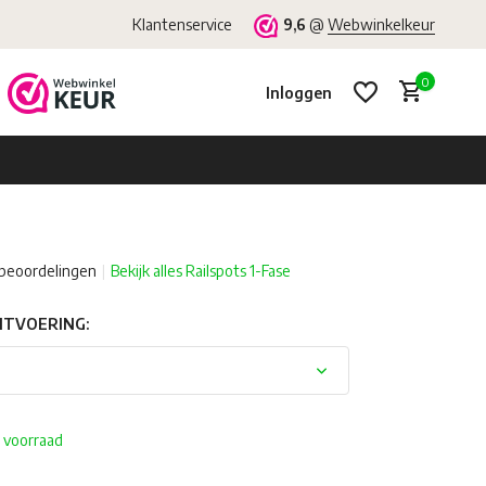
Klantenservice
9,6
@
Webwinkelkeur
0
Inloggen
beoordelingen
Bekijk alles Railspots 1-Fase
Account aanmaken
Account aanmaken
UITVOERING:
 voorraad