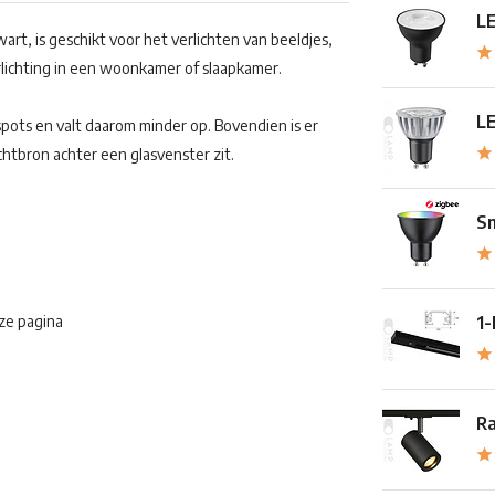
L
wart, is geschikt voor het verlichten van beeldjes,
rlichting in een woonkamer of slaapkamer.
LE
lspots en valt daarom minder op. Bovendien is er
ichtbron achter een glasvenster zit.
Sm
eze pagina
1-
Ra