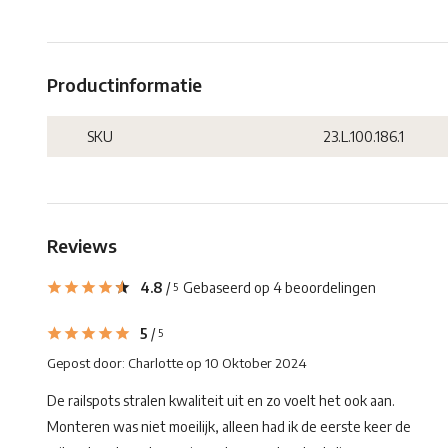
Productinformatie
SKU
23.L.100.186.1
Reviews
4.8
/
Gebaseerd op 4 beoordelingen
5
5
/
5
Gepost door:
Charlotte
op 10 Oktober 2024
De railspots stralen kwaliteit uit en zo voelt het ook aan.
Monteren was niet moeilijk, alleen had ik de eerste keer de