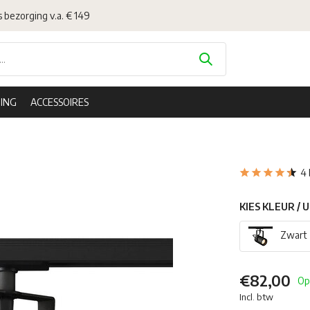
s bezorging v.a. € 149
ING
ACCESSOIRES
4 
KIES KLEUR / 
Zwart
€82,00
Op
Incl. btw