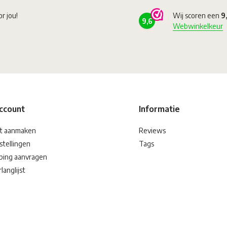
or jou!
Wij scoren een
9
9,6
Webwinkelkeur
account
Informatie
t aanmaken
Reviews
stellingen
Tags
ping aanvragen
langlijst