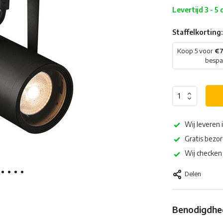
Levertijd 3 - 5
Staffelkorting:
Koop 5 voor
€7
besp
Wij leveren 
Gratis bezor
Wij checken 
Delen
Benodigdhed