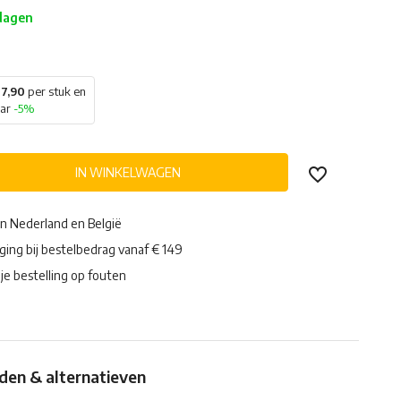
 dagen
7,90
per stuk en
aar
-5%
IN WINKELWAGEN
in Nederland en België
ging bij bestelbedrag vanaf € 149
je bestelling op fouten
en & alternatieven