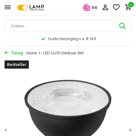
0
9,6
Gratis bezorging v.a. € 149
Terug
Home
LED GU10 Dimbaar 6W
Bestseller