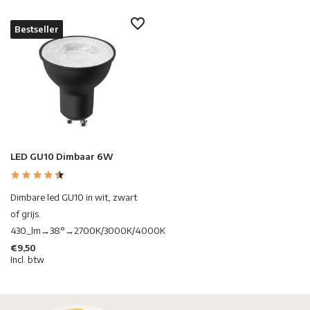
Bestseller
LED GU10 Dimbaar 6W
Dimbare led GU10 in wit, zwart
of grijs.
430_lm→38°→2700K/3000K/4000K
€9,50
Incl. btw