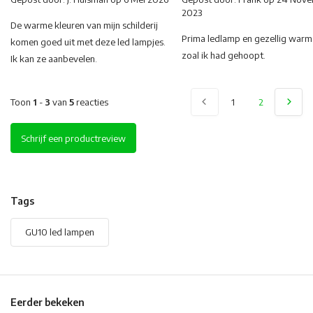
2023
De warme kleuren van mijn schilderij
Prima ledlamp en gezellig warm 
komen goed uit met deze led lampjes.
zoal ik had gehoopt.
Ik kan ze aanbevelen.
Toon
1
-
3
van
5
reacties
1
2
Schrijf een productreview
Tags
GU10 led lampen
Eerder bekeken