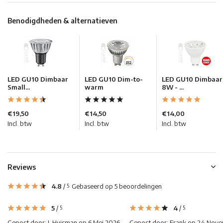
Benodigdheden & alternatieven
LED GU10 Dimbaar
LED GU10 Dim-to-
LED GU10 Dimbaar
Small...
warm
8W - ...
€19,50
€14,50
€14,00
Incl. btw
Incl. btw
Incl. btw
Reviews
4.8
/
Gebaseerd op 5 beoordelingen
5
5
/
4
/
5
5
Gepost door:
J. Huisman
op 6 Mei 2026
Gepost door:
Frank
op 24 Nove