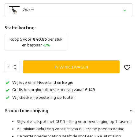
Zwart
Staffelkorting:
Koop 5 voor
€40,85
per stuk
en bespaar
-5%
IN WINKELWAGEN
Wij leveren in Nederland en België
Gratis bezorging bij bestelbedrag vanaf € 149
Wij checken je bestelling op fouten
Productomschrijving
Stijlvolle railspot met GU10 fitting voor bevestiging op 1-fase rail
Aluminium behuizing voorzien van duurzame poedercoating
De matte poedercoating geeft de spot een luxe uitstraling