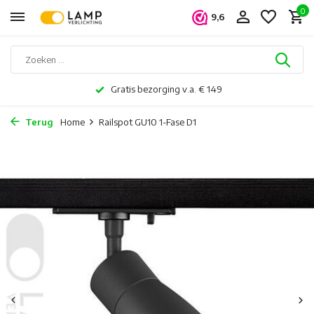
0
9,6
Gratis bezorging v.a. € 149
Terug
Home
Railspot GU10 1-Fase D1