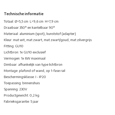
Technische informatie
Totaal: Ø=5,5 cm L=9,6 cm H=7,9 cm
Draaibaar 350° en kantelbaar 90°
Materiaal: aluminium (spot), kunststof (adapter)
Kleur: mat wit, mat zwart, mat zwart/goud, mat zilvergrijs
Fitting: GU10
Lichtbron: 1x GU10 exclusief
Vermogen: 1x 6W maximaal
Dimbaar: afhankelijk van type lichtbron
Montage: plafond of wand, op 1-fase rail
Beschermingsklasse: I - IP20
Toepassing: binnenshuis
Spanning: 230V
Productgewicht: 0,2 kg
Fabrieksgarantie: 5 jaar