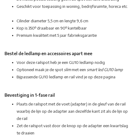
Geschikt voor toepassing in woning, bedrijfsruimte, horeca etc.
Cilinder diameter 5,5 cm en lengte 9,6 cm
Kop is 350º draaibaar en 90º kantelbaar
Premium kwaliteit met 5 jaar fabrieksgarantie
Bestel de ledlamp en accessoires apart mee
Voor deze railspot heb je een GU10 ledlamp nodig
Optioneel maak je de spot
slim
met een
smart led GU10 lamp
Bijpassende GU10 ledlamp en rail vind je op deze pagina
Bevestiging in 1-fase rail
Plaats de railspot met de voet (adapter) in de gleuf van de rail
waarbij de lijn op de adapter aan dezelfde kant zit als de lijn op
de rail
Zet de railspot vast door de knop op de adapter een kwartslag
te draaien