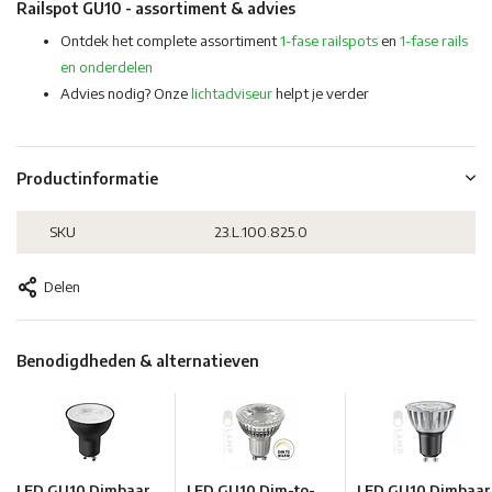
Railspot GU10 - assortiment & advies
Ontdek het complete assortiment
1-fase railspots
en
1-fase rails
en onderdelen
Advies nodig? Onze
lichtadviseur
helpt je verder
Productinformatie
SKU
23.L.100.825.0
Delen
Benodigdheden & alternatieven
LED GU10 Dimbaar
LED GU10 Dim-to-
LED GU10 Dimbaar