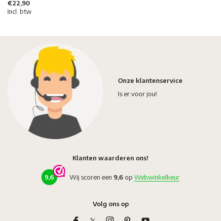
€22,90
Incl. btw
Onze klantenservice
Is er voor jou!
Klanten waarderen ons!
9,6
Wij scoren een
9,6
op
Webwinkelkeur
Volg ons op