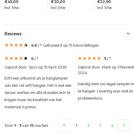
€45,00
€30,00
€22,90
Incl. btw
Incl. btw
Incl. btw
Reviews
4.6
/
Gebaseerd op 15 beoordelingen
5
4
/
5
/
5
5
Gepost door:
Sjors
op 15 April 2026
Gepost door:
Mark
op 3 Novem
2024
Echt een uitkomst als je hanglampen
Handig item om eigen lampen 
aan een rail wilt hangen. Het is wel een
te hangen. Levering was snel en
secuur werkje om alle draadjes erin te
probleemloos.
krijgen maar de kwaliteit van het
materiaal is prima.
Toon
1
-
3
van
15
reacties
1
2
3
4
5