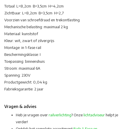
Totaal: L=8,2cm B=3,5cm H=4,2cm
Zichtbaar: L=8,2cm B=3,5cm H=2,7
Voorzien van schroefdraad en trekontlasting
Mechanische belasting: maximaal 2 kg
Materiaal: kunststof
Kleur: wit, zwart of zilvergrijs
Montage: in 1-fase rail
Beschermingsklasse: I
Toepassing: binnenshuis
Stroom: maximaal 6A
Spanning: 230V
Productgewicht: 0,04 kg
Fabrieksgarantie: 2 jaar
Vragen & advies
Heb je vragen over
railverlichting
? Onze
lichtadviseur
helpt je
verder!
Ontdek het complete assortiment
Rails 1-Fase en