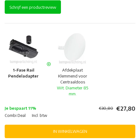
Schrijf een productreview
1-Fase Rail
Afdekplaat
Pendeladapter
Klemmend voor
Centraaldoos
Wit. Diameter 85
mm.
€27,80
Je bespaart 11%
€30,80
Combi Deal
Incl. btw
IN WINKELWAGEN