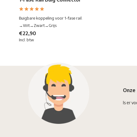
Buigbare koppeling voor 1-fase rail.
→Wit→Zwart→Grijs
€22,90
Incl. btw
Onze 
Is er vo