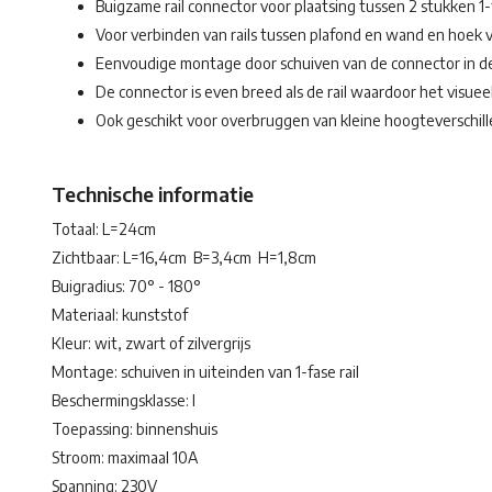
Buigzame rail connector voor plaatsing tussen 2 stukken 1-f
Voor verbinden van rails tussen plafond en wand en hoek
Eenvoudige montage door schuiven van de connector in de
De connector is even breed als de rail waardoor het visueel é
Ook geschikt voor overbruggen van kleine hoogteverschil
Technische informatie
Totaal: L=24cm
Zichtbaar: L=16,4cm B=3,4cm H=1,8cm
Buigradius: 70° - 180°
Materiaal: kunststof
Kleur: wit, zwart of zilvergrijs
Montage: schuiven in uiteinden van 1-fase rail
Beschermingsklasse: I
Toepassing: binnenshuis
Stroom: maximaal 10A
Spanning: 230V