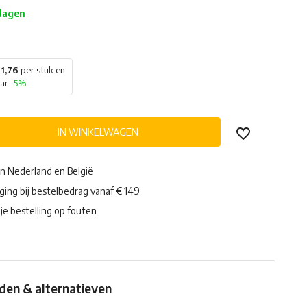
 dagen
1,76
per stuk en
aar
-5%
IN WINKELWAGEN
in Nederland en België
ging bij bestelbedrag vanaf € 149
je bestelling op fouten
en & alternatieven