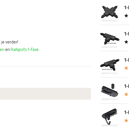
1-
1-
 je verder!
len
en
Railspots 1-Fase
.
1-
1-
1-