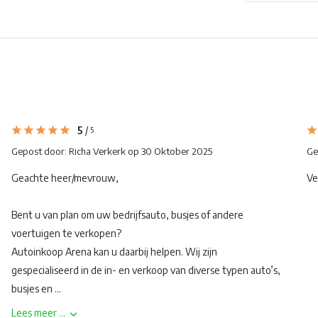
5
/
5
Gepost door:
Richa Verkerk
op 30 Oktober 2025
Ge
Geachte heer/mevrouw,
Ve
Bent u van plan om uw bedrijfsauto, busjes of andere
voertuigen te verkopen?
Autoinkoop Arena kan u daarbij helpen. Wij zijn
gespecialiseerd in de in- en verkoop van diverse typen auto’s,
busjes en ...
Lees meer ...