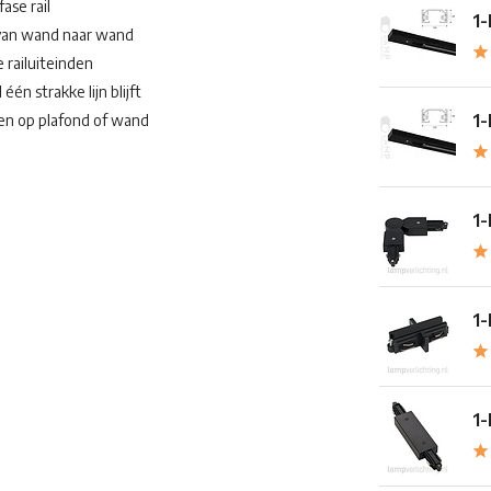
ase rail
1-
 van wand naar wand
 railuiteinden
én strakke lijn blijft
1-
len op plafond of wand
1-
1-
1-