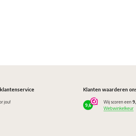
klantenservice
Klanten waarderen on
or jou!
Wij scoren een
9
9,6
Webwinkelkeur