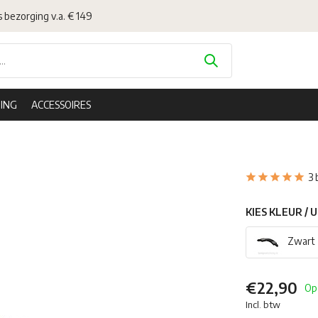
s bezorging v.a. € 149
ING
ACCESSOIRES
3 
KIES KLEUR / 
Zwart
€22,90
Op
Incl. btw