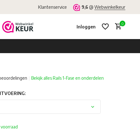
Klantenservice
9,6
@
Webwinkelkeur
0
Inloggen
beoordelingen
Bekijk alles Rails 1-Fase en onderdelen
Account aanmaken
Account aanmaken
UITVOERING:
 voorraad