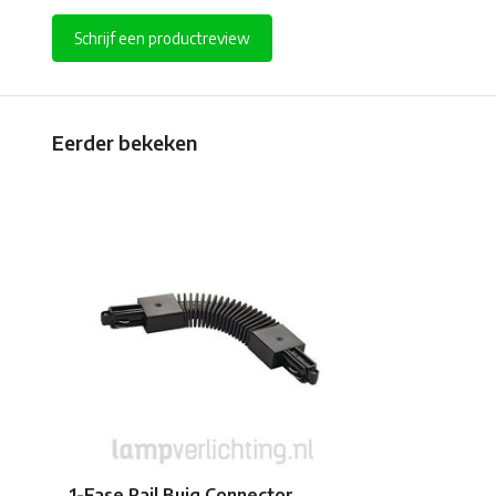
Schrijf een productreview
Eerder bekeken
1-Fase Rail Buig Connector