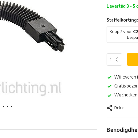
Levertijd 3 - 5
Staffelkorting:
Koop 5 voor
€2
besp
Wij leveren 
Gratis bezor
Wij checken 
Delen
Benodigdhed