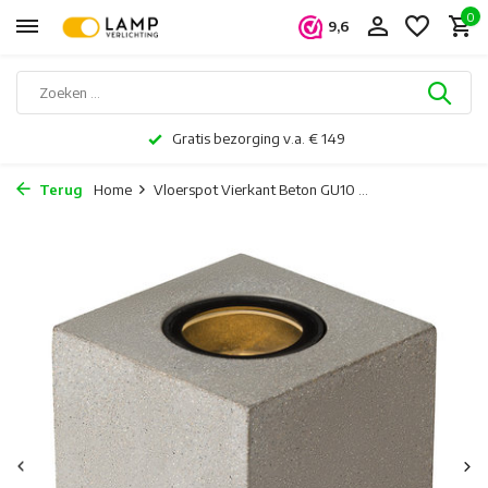
0
9,6
Gratis bezorging v.a. € 149
Terug
Home
Vloerspot Vierkant Beton GU10 ...