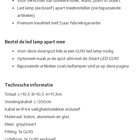
Voor verlichten van donkere hoek, wand, plant of object
Led lamp (exclusief) apart meebestellen (zie bijpassende
artikelen).
Premium kwaliteit met 5 jaar fabrieksgarantie
Bestel de led lamp apart mee
Voor deze vloerspot heb je een GU10 led lamp nodig
Optioneel maak je de spot
slim
met de
Smart LED GU10
Bijpassende artikelen zoals ledlampen vind je op deze pagina
Technische informatie
Totaal: L=10,5 B=10,5 H=11,7cm
Voedingskabel: L=200cm
Kabel en IP44 veiligheidsstekker inclusief
Materiaal: beton, aluminium en glas
Kleur: grijs/zwart
Fitting: 1x GU10
Lichtbron: 1x GU10 exclusief