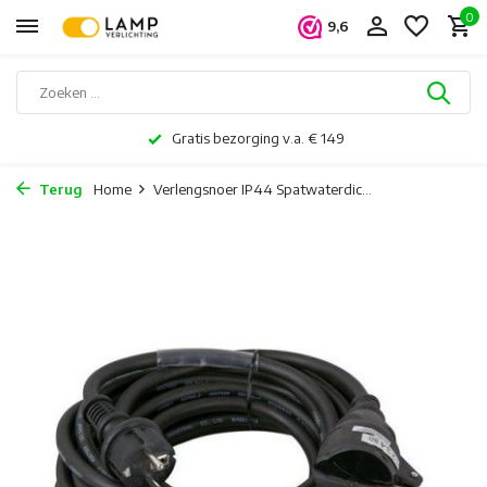
0
9,6
Gratis bezorging v.a. € 149
Terug
Home
Verlengsnoer IP44 Spatwaterdic...