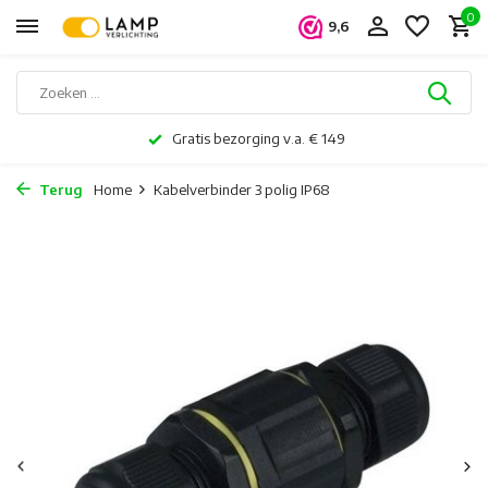
0
9,6
Gratis bezorging v.a. € 149
Terug
Home
Kabelverbinder 3 polig IP68