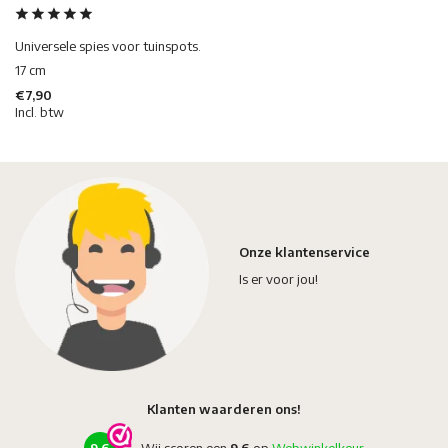
Universele spies voor tuinspots.
17 cm
€7,90
Incl. btw
Onze klantenservice
Is er voor jou!
Klanten waarderen ons!
9,6
Wij scoren een
9,6
op
Webwinkelkeur