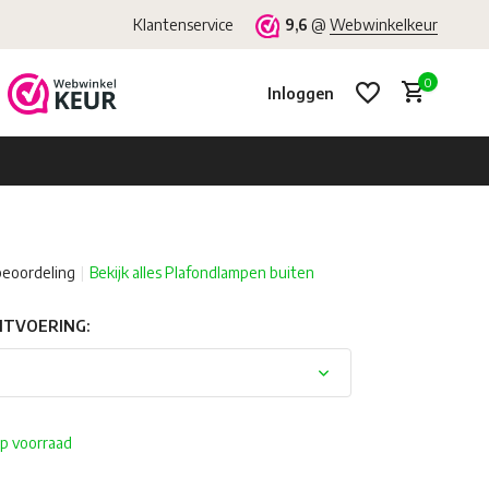
Klantenservice
9,6
@
Webwinkelkeur
0
Inloggen
beoordeling
Bekijk alles Plafondlampen buiten
Account aanmaken
Account aanmaken
UITVOERING:
p voorraad