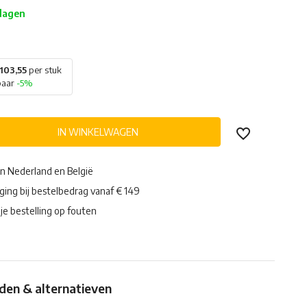
 dagen
103,55
per stuk
paar
-5%
IN WINKELWAGEN
in Nederland en België
ging bij bestelbedrag vanaf € 149
je bestelling op fouten
en & alternatieven