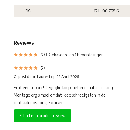
SKU
12.L.100.758.6
Reviews
5
/
Gebaseerd op 1 beoordelingen
5
5
/
5
Gepost door:
Laurent
op 23 April 2026
Echt een topper! Degelijke lamp met een matte coating.
Montage erg simpel omdat ik de schroefgaten in de
centraaldoos kon gebruiken.
Schrijf een productreview