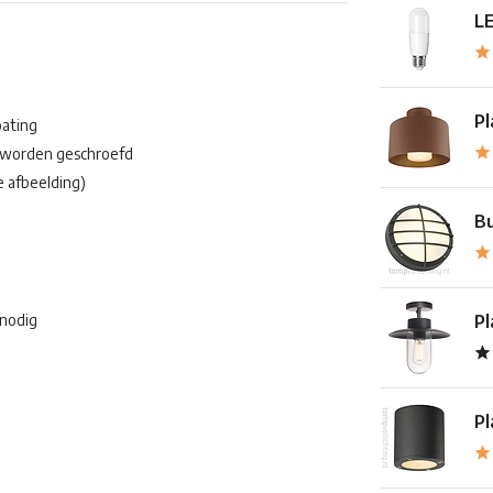
LE
Pl
oating
s worden geschroefd
e afbeelding)
Bu
 nodig
Pl
Pl