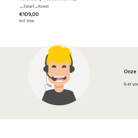
→Zwart→Roest
€109,00
Incl. btw
Onze 
Is er vo