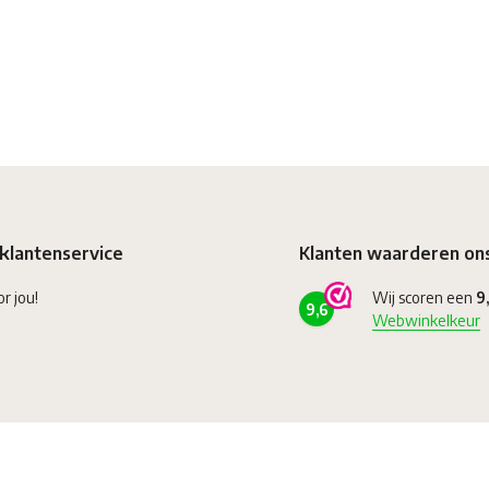
klantenservice
Klanten waarderen on
or jou!
Wij scoren een
9
9,6
Webwinkelkeur