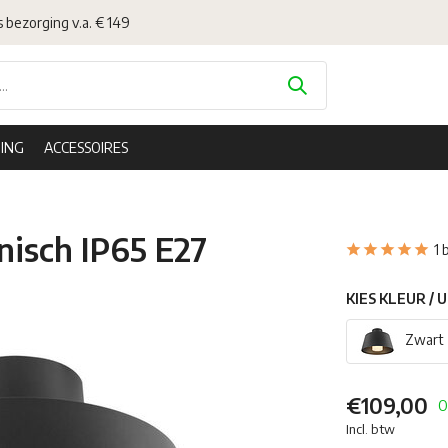
s bezorging v.a. € 149
ING
ACCESSOIRES
nisch IP65 E27
1 
KIES KLEUR / 
Zwart
€109,00
O
Incl. btw