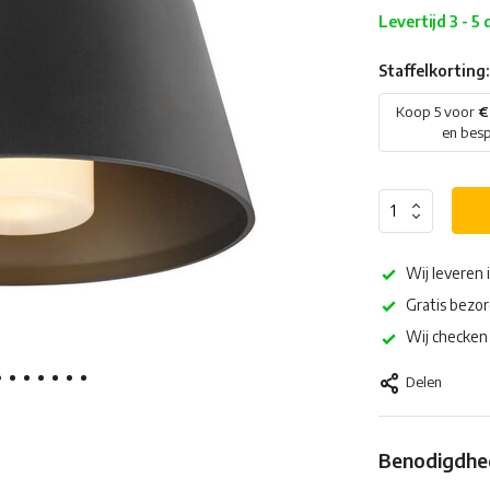
Levertijd 3 - 5
Staffelkorting:
Koop 5 voor
€
en bes
Wij leveren 
Gratis bezor
Wij checken 
Delen
Benodigdhed