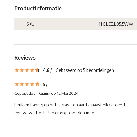
Productinformatie
SKU
11.C.LCE.L05.5WW
Reviews
4.6
/
Gebaseerd op 5 beoordelingen
5
5
/
5
Gepost door:
Gianni
op 12 Mei 2024
Leuk en handig op het terras. Een aantal naast elkaar geeft
een wow effect. Ben er erg tevreden mee.