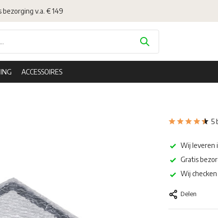
s bezorging v.a. € 149
ING
ACCESSOIRES
5 
Wij leveren 
Gratis bezor
Wij checken 
Delen