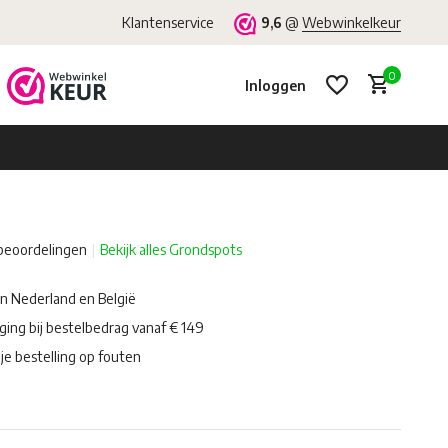
Klantenservice
9,6
@
Webwinkelkeur
0
Inloggen
beoordelingen
Bekijk alles Grondspots
Account aanmaken
Account aanmaken
in Nederland en België
ging bij bestelbedrag vanaf € 149
je bestelling op fouten