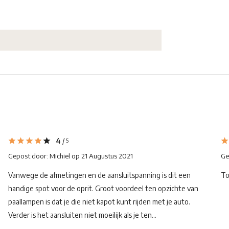
4
/
5
Gepost door:
Michiel
op 21 Augustus 2021
Ge
Vanwege de afmetingen en de aansluitspanning is dit een
To
handige spot voor de oprit. Groot voordeel ten opzichte van
paallampen is dat je die niet kapot kunt rijden met je auto.
Verder is het aansluiten niet moeilijk als je ten...