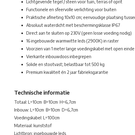
Lichtgevende tegel / steen voor tuin, terras of oprit
Functionele en sfeervolle verlichting voor buiten
Praktische afmeting 10x10 cm; eenvoudige plaatsing tusse
Absoluut waterdicht met beschermingsklasse IP67
Direct aan te sluiten op 230V (geen losse voeding nodig)
16 ingebouwde warmwitte leds (2900K) in raster
Voorzien van 1 meter lange voedingskabel met open einde
Vierkante inbouwdoos inbegrepen
Solide en stootvast; belastbaar tot 500 kg
Premium kwaliteit én 2 jaar fabrieksgarantie
Technische informatie
Totaal: L=10cm B=10cm H=6,7cm
Inbouw: L=10cm B=10cm D=6,7cm
Voedingskabel: L=100cm
Materiaal: kunststof
Lichtbron: ingebouwde leds