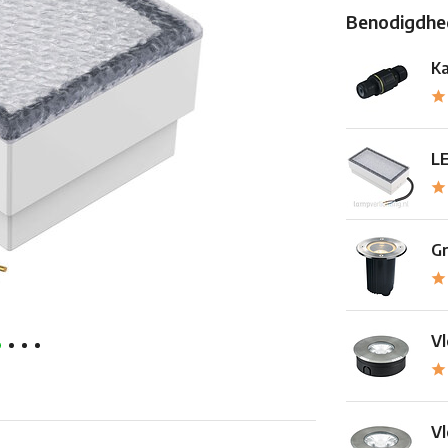
Benodigdhed
Ka
LE
Gr
Vl
Vl