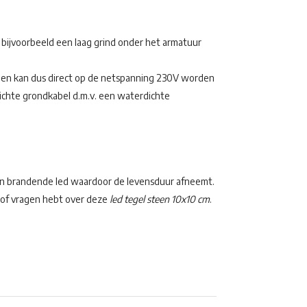
bijvoorbeeld een laag grind onder het armatuur
 en kan dus direct op de netspanning 230V worden
dichte grondkabel d.m.v. een waterdichte
een brandende led waardoor de levensduur afneemt.
t of vragen hebt over deze
led tegel steen 10x10 cm
.