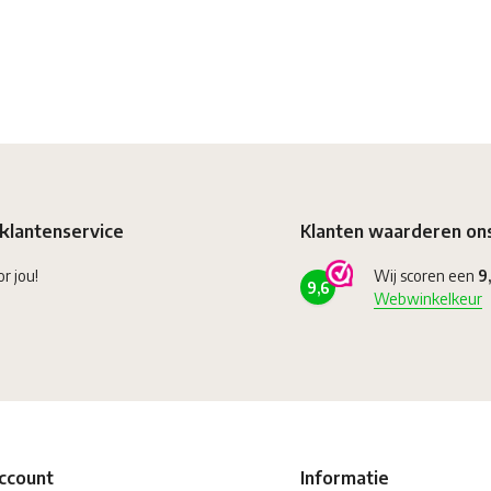
klantenservice
Klanten waarderen on
or jou!
Wij scoren een
9
9,6
Webwinkelkeur
account
Informatie