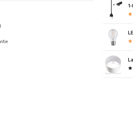
1-
d
LE
antie
La