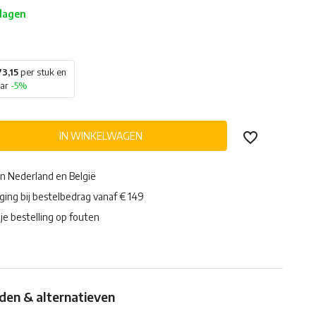
 dagen
3,15
per stuk en
aar
-5%
IN WINKELWAGEN
in Nederland en België
ging bij bestelbedrag vanaf € 149
je bestelling op fouten
en & alternatieven