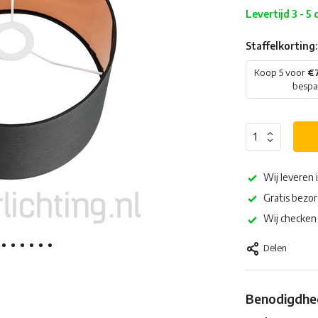
Levertijd 3 - 5
Staffelkorting:
Koop 5 voor
€7
besp
Wij leveren 
Gratis bezor
Wij checken 
Delen
Benodigdhed