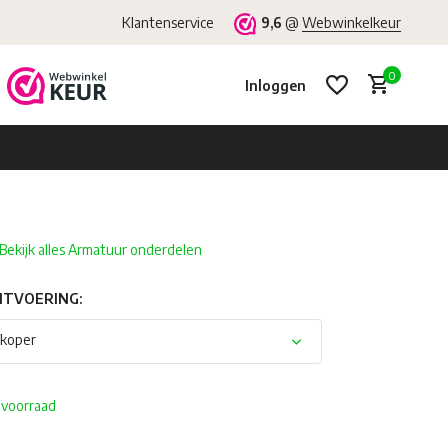
Klantenservice
9,6
@
Webwinkelkeur
0
Inloggen
Bekijk alles Armatuur onderdelen
Account aanmaken
Account aanmaken
UITVOERING:
koper
 voorraad