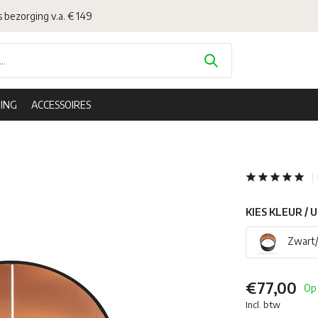
s bezorging v.a. € 149
ING
ACCESSOIRES
KIES KLEUR / 
Zwart/
€77,00
Op
Incl. btw