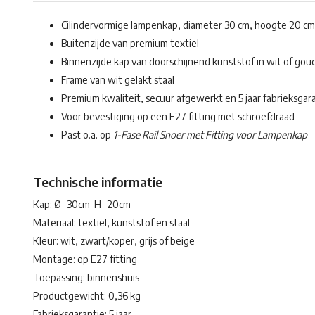
Cilindervormige lampenkap, diameter 30 cm, hoogte 20 cm
Buitenzijde van premium textiel
Binnenzijde kap van doorschijnend kunststof in wit of gou
Frame van wit gelakt staal
Premium kwaliteit, secuur afgewerkt en 5 jaar fabrieksgar
Voor bevestiging op een E27 fitting met schroefdraad
Past o.a. op
1-Fase Rail Snoer met Fitting voor Lampenkap
Technische informatie
Kap: Ø=30cm H=20cm
Materiaal: textiel, kunststof en staal
Kleur: wit, zwart/koper, grijs of beige
Montage: op E27 fitting
Toepassing: binnenshuis
Productgewicht: 0,36 kg
Fabrieksgarantie: 5 jaar