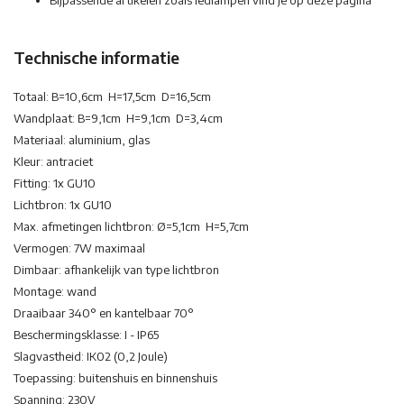
Bijpassende artikelen zoals ledlampen vind je op deze pagina
Technische informatie
Totaal: B=10,6cm H=17,5cm D=16,5cm
Wandplaat: B=9,1cm H=9,1cm D=3,4cm
Materiaal: aluminium, glas
Kleur: antraciet
Fitting: 1x GU10
Lichtbron: 1x GU10
Max. afmetingen lichtbron: Ø=5,1cm H=5,7cm
Vermogen: 7W maximaal
Dimbaar: afhankelijk van type lichtbron
Montage: wand
Draaibaar 340° en kantelbaar 70°
Beschermingsklasse: I - IP65
Slagvastheid: IK02 (0,2 Joule)
Toepassing: buitenshuis en binnenshuis
Spanning: 230V