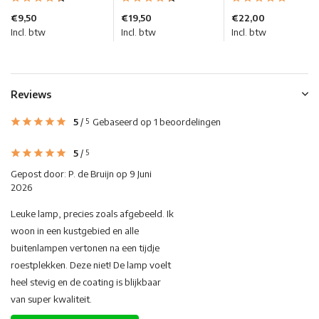
€9,50
€19,50
€22,00
Incl. btw
Incl. btw
Incl. btw
Reviews
5
/
Gebaseerd op 1 beoordelingen
5
5
/
5
Gepost door:
P. de Bruijn
op 9 Juni
2026
Leuke lamp, precies zoals afgebeeld. Ik
woon in een kustgebied en alle
buitenlampen vertonen na een tijdje
roestplekken. Deze niet! De lamp voelt
heel stevig en de coating is blijkbaar
van super kwaliteit.