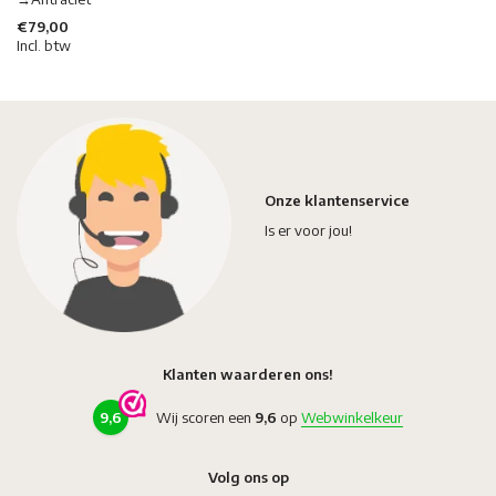
€79,00
Incl. btw
Onze klantenservice
Is er voor jou!
Klanten waarderen ons!
9,6
Wij scoren een
9,6
op
Webwinkelkeur
Volg ons op