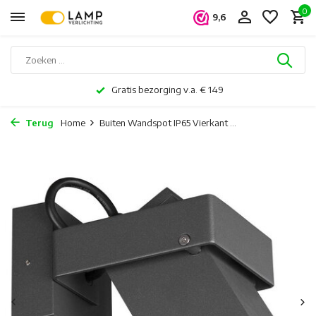
0
9,6
Gratis bezorging v.a. € 149
Terug
Home
Buiten Wandspot IP65 Vierkant ...