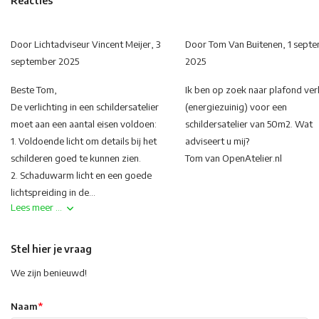
Reacties
Door
Lichtadviseur Vincent Meijer
, 3
Door
Tom Van Buitenen
, 1 sept
september 2025
2025
Beste Tom,
Ik ben op zoek naar plafond verl
De verlichting in een schildersatelier
(energiezuinig) voor een
moet aan een aantal eisen voldoen:
schildersatelier van 50m2. Wat
1. Voldoende licht om details bij het
adviseert u mij?
schilderen goed te kunnen zien.
Tom van OpenAtelier.nl
2. Schaduwarm licht en een goede
lichtspreiding in de...
Lees meer ...
Stel hier je vraag
We zijn benieuwd!
Naam
*