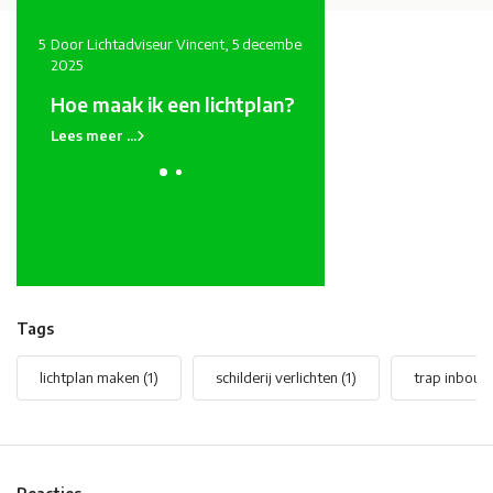
 2025
Door Lichtadviseur Vincent, 5 december
Door Lichtadviseur Vincent, 
2025
Trap inbouwspots
Hoe maak ik een lichtplan?
Lees meer ...
Lees meer ...
Tags
lichtplan maken
(1)
schilderij verlichten
(1)
trap inbou