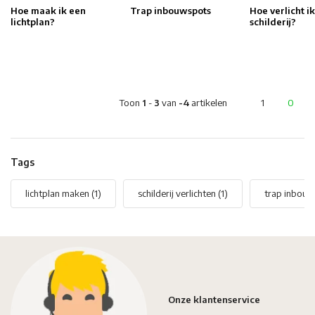
Hoe maak ik een
Trap inbouwspots
Hoe verlicht i
lichtplan?
schilderij?
Toon
1
-
3
van
-4
artikelen
1
0
Tags
lichtplan maken
(1)
schilderij verlichten
(1)
trap inbou
Onze klantenservice