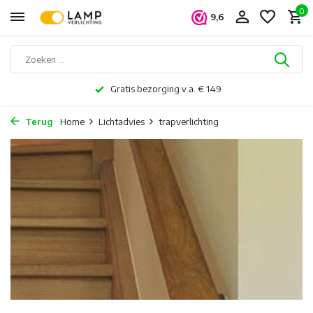
0
9,6
Gratis bezorging v.a. € 149
Terug
Home
Lichtadvies
trapverlichting