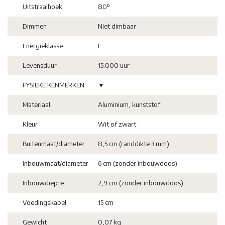
Uitstraalhoek
80º
Dimmen
Niet dimbaar
Energieklasse
F
Levensduur
15.000 uur
FYSIEKE KENMERKEN
▼
Materiaal
Aluminium, kunststof
Kleur
Wit of zwart
Buitenmaat/diameter
8,5 cm (randdikte 3 mm)
Inbouwmaat/diameter
6 cm (zonder inbouwdoos)
Inbouwdiepte
2,9 cm (zonder inbouwdoos)
Voedingskabel
15 cm
Gewicht
0,07 kg