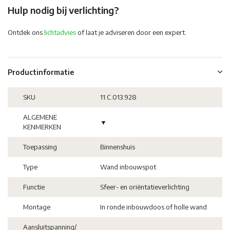
Hulp nodig bij verlichting?
Ontdek ons
lichtadvies
of laat je adviseren door een expert.
Productinformatie
SKU
11.C.013.928
ALGEMENE
▼
KENMERKEN
Toepassing
Binnenshuis
Type
Wand inbouwspot
Functie
Sfeer- en oriëntatieverlichting
Montage
In ronde inbouwdoos of holle wand
Aansluitspanning/