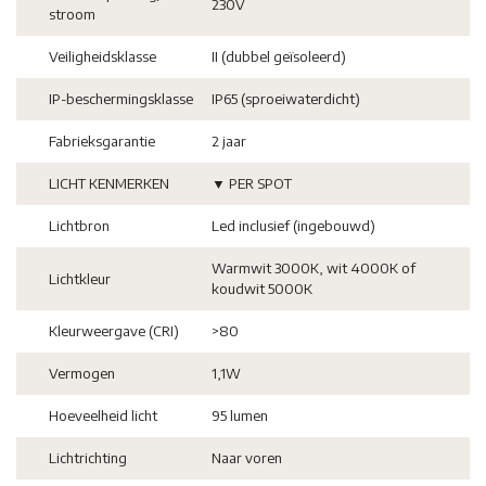
230V
stroom
Veiligheidsklasse
II (dubbel geïsoleerd)
IP-beschermingsklasse
IP65 (sproeiwaterdicht)
Fabrieksgarantie
2 jaar
LICHT KENMERKEN
▼ PER SPOT
Lichtbron
Led inclusief (ingebouwd)
Warmwit 3000K, wit 4000K of
Lichtkleur
koudwit 5000K
Kleurweergave (CRI)
>80
Vermogen
1,1W
Hoeveelheid licht
95 lumen
Lichtrichting
Naar voren