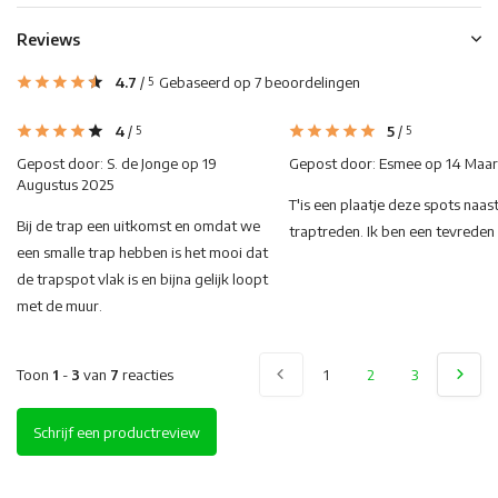
Reviews
4.7
/
Gebaseerd op 7 beoordelingen
5
4
/
5
/
5
5
Gepost door:
S. de Jonge
op 19
Gepost door:
Esmee
op 14 Maar
Augustus 2025
T'is een plaatje deze spots naas
Bij de trap een uitkomst en omdat we
traptreden. Ik ben een tevreden
een smalle trap hebben is het mooi dat
de trapspot vlak is en bijna gelijk loopt
met de muur.
Toon
1
-
3
van
7
reacties
1
2
3
Schrijf een productreview