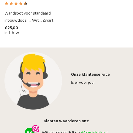
Wandspot voor standaard
inbouwdoos. →Wit→Zwart
€25,00
Incl. btw
Onze klantenservice
Is er voor jou!
Klanten waarderen ons!
9,6
Wij scoren een
9,6
op
Webwinkelkeur