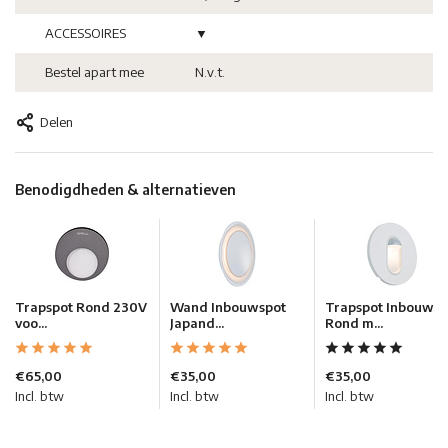
ACCESSOIRES
▼
Bestel apart mee
N.v.t.
Delen
Benodigdheden & alternatieven
Trapspot Rond 230V
Wand Inbouwspot
Trapspot Inbouw
voo...
Japand...
Rond m...
€65,00
€35,00
€35,00
Incl. btw
Incl. btw
Incl. btw