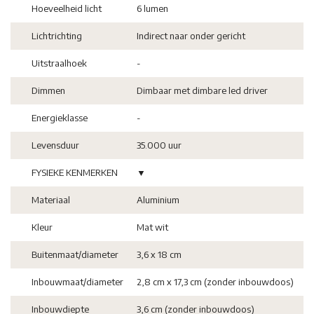
Hoeveelheid licht
6 lumen
Lichtrichting
Indirect naar onder gericht
Uitstraalhoek
-
Dimmen
Dimbaar met dimbare led driver
Energieklasse
-
Levensduur
35.000 uur
FYSIEKE KENMERKEN
▼
Materiaal
Aluminium
Kleur
Mat wit
Buitenmaat/diameter
3,6 x 18 cm
Inbouwmaat/diameter
2,8 cm x 17,3 cm (zonder inbouwdoos)
Inbouwdiepte
3,6 cm (zonder inbouwdoos)