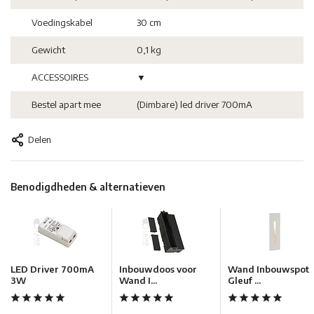
Voedingskabel
30 cm
Gewicht
0,1 kg
ACCESSOIRES
▼
Bestel apart mee
(Dimbare) led driver 700mA
Delen
Benodigdheden & alternatieven
LED Driver 700mA
Inbouwdoos voor
Wand Inbouwspot
3W
Wand I...
Gleuf ...