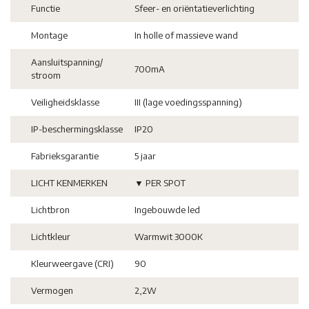
Functie
Sfeer- en oriëntatieverlichting
Montage
In holle of massieve wand
Aansluitspanning/
700mA
stroom
Veiligheidsklasse
III (lage voedingsspanning)
IP-beschermingsklasse
IP20
Fabrieksgarantie
5 jaar
LICHT KENMERKEN
▼ PER SPOT
Lichtbron
Ingebouwde led
Lichtkleur
Warmwit 3000K
Kleurweergave (CRI)
90
Vermogen
2,2W