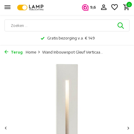
0
9,6
Gratis bezorging v.a. € 149
Terug
Home
Wand Inbouwspot Gleuf Verticaa...