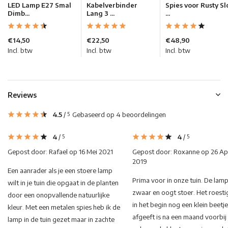
LED Lamp E27 Smal
Kabelverbinder
Spies voor Rusty Sl
Dimb...
Lang 3 ...
...
€14,50
€22,50
€48,90
Incl. btw
Incl. btw
Incl. btw
Reviews
4.5
/
Gebaseerd op 4 beoordelingen
5
4
/
4
/
5
5
Gepost door:
Rafael
op 16 Mei 2021
Gepost door:
Roxanne
op 26 Apr
2019
Een aanrader als je een stoere lamp
Prima voor in onze tuin. De lamp
wilt in je tuin die opgaat in de planten
zwaar en oogt stoer. Het roesti
door een onopvallende natuurlijke
in het begin nog een klein beetje
kleur. Met een metalen spies heb ik de
afgeeft is na een maand voorbij
lamp in de tuin gezet maar in zachte