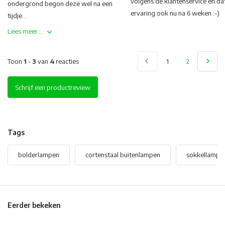
volgens de klantenservice en dat
ondergrond begon deze wel na een
ervaring ook nu na 6 weken :-)
tijdje...
Lees meer ...
Toon
1
-
3
van
4
reacties
1
2
Schrijf een productreview
Tags
bolderlampen
cortenstaal buitenlampen
sokkellampe
Eerder bekeken