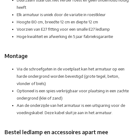
Duurzaam staal dat niet verder roest en geen onderhoud nodig
heeft
Elk armatuur is uniek door de variatie in roestkleur
Hoogte 80 cm, breedte 12 cm en diepte 12 cm
Voorzien van E27 fitting voor een smalle E27 ledlamp
Hoge kwaliteit en afwerking én 5 jaar fabrieksgarantie
Montage
Via de schroefgaten in de voetplaat kan het armatuur op een
harde ondergrond worden bevestigd (grote tegel, beton,
vlonder of biels)
Optioneel is een spies verkrijgbaar voor plaatsing in een zachte
ondergrond (klei of zand)
Aan de onderzijde van het armatuur is een uitsparing voor de
voedingskabel. Deze kabel sluit je aan in het armatuur.
Bestel ledlamp en accessoires apart mee