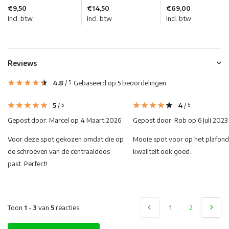
€9,50
€14,50
€69,00
Incl. btw
Incl. btw
Incl. btw
Reviews
4.8
/
Gebaseerd op 5 beoordelingen
5
5
/
4
/
5
5
Gepost door:
Marcel
op 4 Maart 2026
Gepost door:
Rob
op 6 Juli 2023
Voor deze spot gekozen omdat die op
Mooie spot voor op het plafond.
de schroeven van de centraaldoos
kwaliteit ook goed.
past. Perfect!
Toon
1
-
3
van
5
reacties
1
2