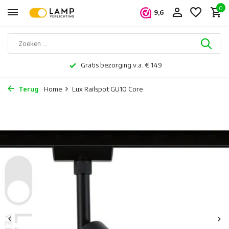
0
9,6
Gratis bezorging v.a. € 149
Terug
Home
Lux Railspot GU10 Core