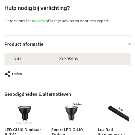
Hulp nodig bij verlichting?
Ontdek ons
lichtadvies
of laat je adviseren door een expert.
Productinformatie
SKU
23.P.956.36
Delen
Benodigdheden & alternatieven
LED GU10 Dimbaar
Smart LED GU10
Lux Rail
6-7W
Zigbee ...
Spanningsrail...