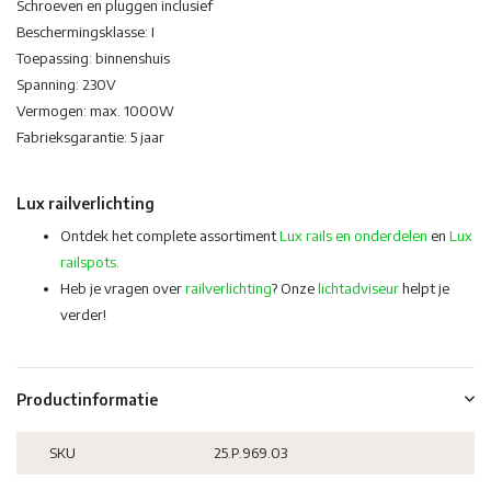
Schroeven en pluggen inclusief
Beschermingsklasse: I
Toepassing: binnenshuis
Spanning: 230V
Vermogen: max. 1000W
Fabrieksgarantie: 5 jaar
Lux railverlichting
Ontdek het complete assortiment
Lux rails en onderdelen
en
Lux
railspots
.
Heb je vragen over
railverlichting
? Onze
lichtadviseur
helpt je
verder!
Productinformatie
SKU
25.P.969.03