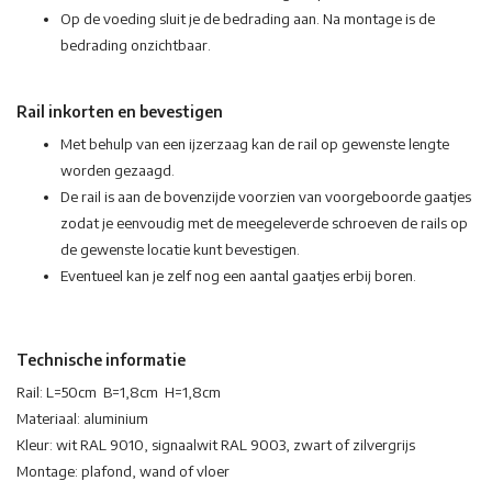
Op de voeding sluit je de bedrading aan. Na montage is de
bedrading onzichtbaar.
Rail inkorten en bevestigen
Met behulp van een ijzerzaag kan de rail op gewenste lengte
worden gezaagd.
De rail is aan de bovenzijde voorzien van voorgeboorde gaatjes
zodat je eenvoudig met de meegeleverde schroeven de rails op
de gewenste locatie kunt bevestigen.
Eventueel kan je zelf nog een aantal gaatjes erbij boren.
Technische informatie
Rail: L=50cm B=1,8cm H=1,8cm
Materiaal: aluminium
Kleur: wit RAL 9010, signaalwit RAL 9003, zwart of zilvergrijs
Montage: plafond, wand of vloer