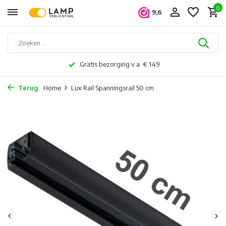
0
9,6
Gratis bezorging v.a. € 149
Terug
Home
Lux Rail Spanningsrail 50 cm