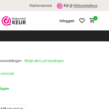
Klantenservice
9,6
@
Webwinkelkeur
0
Inloggen
beoordelingen
Bekijk alles Led voedingen
Account aanmaken
Account aanmaken
 voorraad
 dagen
3,16
per stuk en