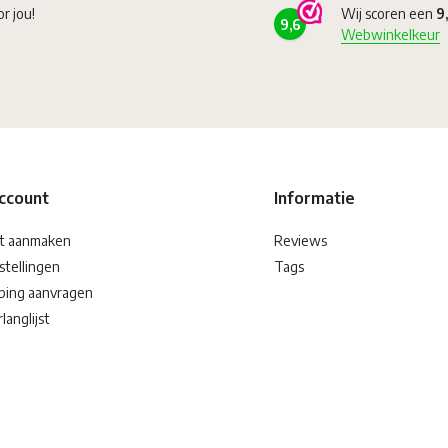
or jou!
Wij scoren een
9
9,6
Webwinkelkeur
account
Informatie
t aanmaken
Reviews
stellingen
Tags
ping aanvragen
langlijst