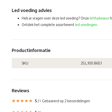
Led voeding advies
Heb je vragen over deze led voeding? Onze
lichtadviseur
h
Ontdek het complete assortiment
led voedingen
.
Productinformatie
SKU
25.L.100.865.1
Reviews
5
/
Gebaseerd op 2 beoordelingen
5