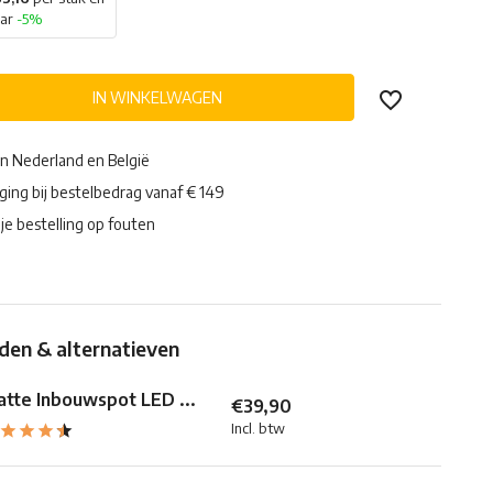
aar
-5%
IN WINKELWAGEN
in Nederland en België
ging bij bestelbedrag vanaf € 149
je bestelling op fouten
en & alternatieven
atte Inbouwspot LED ...
€39,90
Incl. btw