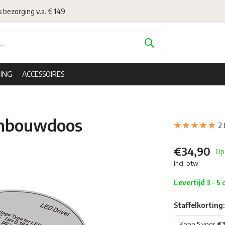
s bezorging v.a. € 149
ING
ACCESSOIRES
inbouwdoos
2 
€34,90
Op
Incl. btw
Levertijd 3 - 5
Staffelkorting:
Koop 5 voor
€3