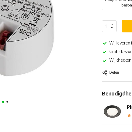
besp
Wij leveren 
Gratis bezor
Wij checken 
Delen
Benodigdhed
Pl