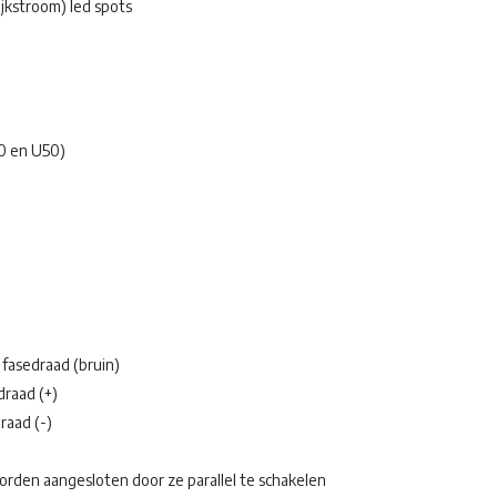
ijkstroom) led spots
0 en U50)
 fasedraad (bruin)
draad (+)
raad (-)
rden aangesloten door ze parallel te schakelen