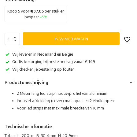
Koop 5 voor
€37,05
per stuk en
bespaar
-5%
IN WINKELWAGEN
Wij leveren in Nederland en België
Gratis bezorging bij bestelbedrag vanaf € 149
Wij checken je bestelling op fouten
Productomschrijving
2 Meter lang led strip inbouwprofiel van aluminium
inclusief afdekking (cover) mat-opaal en 2 eindkappen
Voor led strips met maximale breedte van 16 mm
Technische informatie
Totaal: L=200cm B=30,4mm H=10,9mm