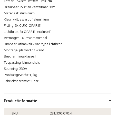
Totaal: L=45cm B=9cm H=18cm
Draaibaar 350° en kantelbaar 90°
Materiaal: aluminium
Kleur: wit, zwart of aluminium
Fitting: 3x GU10-QPAR111
Lichtbron: 3x QPAR111 exclusief
Vermogen: 3x 75W maximaal
Dimbaar: afhankelijk van type lichtbron
Montage: plafond of wand
Beschermingsklasse: I
Toepassing: binnenshuis
Spanning: 230V
Productgewicht: 1,3kg
Fabrieksgarantie: 5 jaar
Productinformatie
SKU
23.L.100.070.4