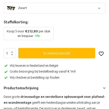
Zwart
Staffelkorting:
Koop 5 voor
€212,80
per stuk
en bespaar
-5%
IN WINKELWAGEN
Wij leveren in Nederland en België
Gratis bezorging bij bestelbedrag vanaf € 149
Wij checken je bestelling op fouten
Productomschrijving
Deze grote
drievoudige en verstelbare opbouwspot voor plafond-
en wandmontage
geeft een hedendaagse unieke uitstraling aan je
woon- of bedrijfsruimte. De spot is er in de kleuren zwart, wit en