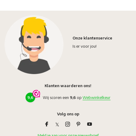
Onze klantenservice
Is er voor jou!
Klanten waarderen ons!
9,6
Wij scoren een
9,6
op
Webwinkelkeur
Volg ons op
Meld je aan voor onze nieuwsbrief