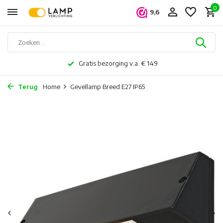
0
9,6
Gratis bezorging v.a. € 149
Terug
Home
Gevellamp Breed E27 IP65