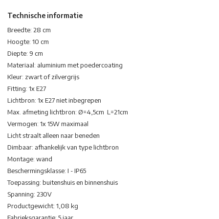
Technische informatie
Breedte: 28 cm
Hoogte: 10 cm
Diepte: 9 cm
Materiaal: aluminium met poedercoating
Kleur: zwart of zilvergrijs
Fitting: 1x E27
Lichtbron: 1x E27 niet inbegrepen
Max. afmeting lichtbron: Ø=4,5cm L=21cm
Vermogen: 1x 15W maximaal
Licht straalt alleen naar beneden
Dimbaar: afhankelijk van type lichtbron
Montage: wand
Beschermingsklasse: I - IP65
Toepassing: buitenshuis en binnenshuis
Spanning: 230V
Productgewicht: 1,08 kg
Fabrieksgarantie: 5 jaar