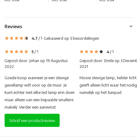
Reviews
4.7
/
Gebaseerd op 3 beoordelingen
5
5
/
4
/
5
5
Gepost door:
Johan
op 19 Augustus
Gepost door:
Emile
op 3 Decem
2022
2021
Goede koop wanneer je een stevige
Mooie stevige lamp, helder licht
gevellamp wilt voor op de muur. Je
geeft alleen licht waar het nodig 
kunt echter niet elke led lamp erin doen
namelijk op het tuinpad.
maar alleen van een bepaalde smallere
makelij. Verder een aanwinst.
Schrijf een productreview