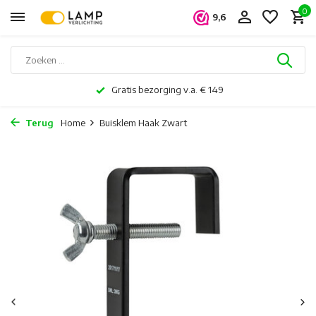
0
9,6
Gratis bezorging v.a. € 149
Terug
Home
Buisklem Haak Zwart