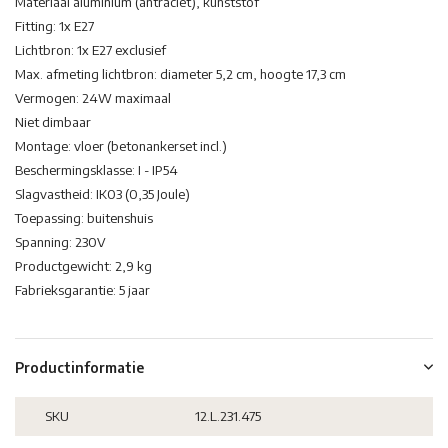
Materiaal aluminium (antraciet), kunststof
Fitting: 1x E27
Lichtbron: 1x E27 exclusief
Max. afmeting lichtbron: diameter 5,2 cm, hoogte 17,3 cm
Vermogen: 24W maximaal
Niet dimbaar
Montage: vloer (betonankerset incl.)
Beschermingsklasse: I - IP54
Slagvastheid: IK03 (0,35 Joule)
Toepassing: buitenshuis
Spanning: 230V
Productgewicht: 2,9 kg
Fabrieksgarantie: 5 jaar
Productinformatie
SKU
12.L.231.475