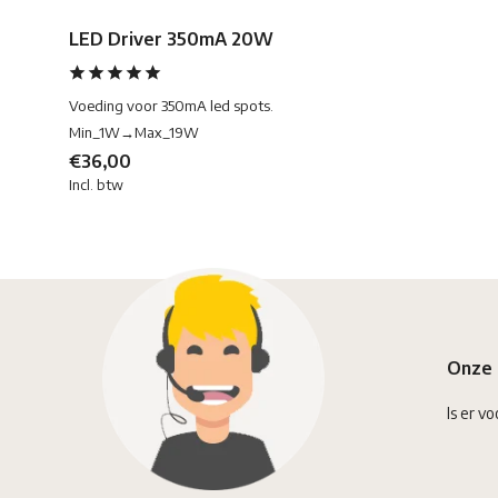
LED Driver 350mA 20W
Voeding voor 350mA led spots.
Min_1W→Max_19W
€36,00
Incl. btw
Onze 
Is er vo