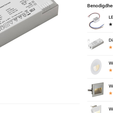
Benodigdhed
L
Di
W
Wa
Wa