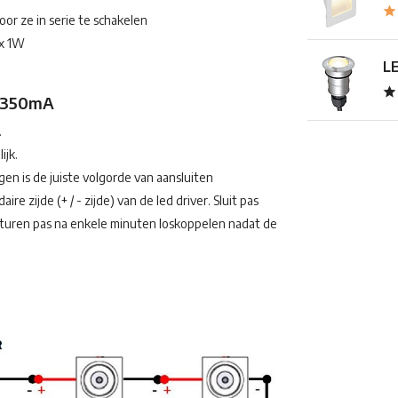
r ze in serie te schakelen
5x 1W
LE
g 350mA
.
ijk.
n is de juiste volgorde van aansluiten
re zijde (+ / - zijde) van de led driver. Sluit pas
aturen pas na enkele minuten loskoppelen nadat de