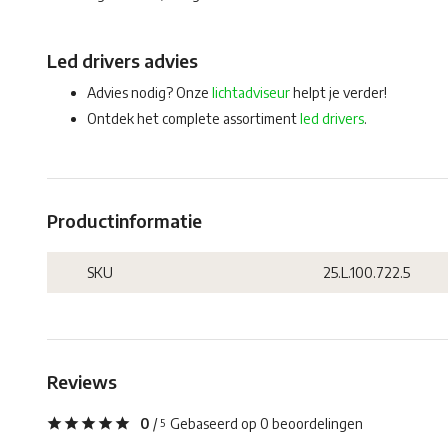
Led drivers advies
Advies nodig? Onze
lichtadviseur
helpt je verder!
Ontdek het complete assortiment
led drivers
.
Productinformatie
SKU
25.L.100.722.5
Reviews
0
/
Gebaseerd op 0 beoordelingen
5