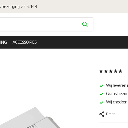
s bezorging v.a. € 149
ING
ACCESSOIRES
Wij leveren 
Gratis bezor
Wij checken 
Delen