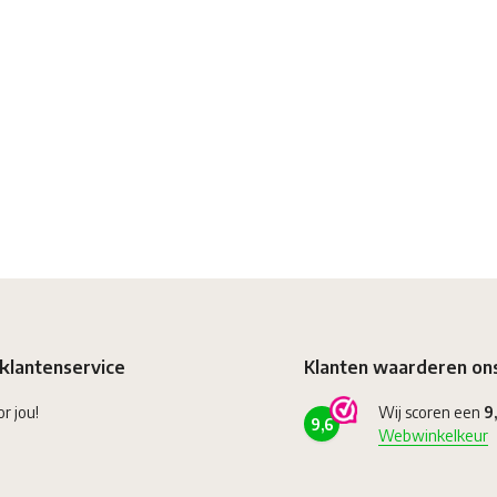
klantenservice
Klanten waarderen on
or jou!
Wij scoren een
9
9,6
Webwinkelkeur