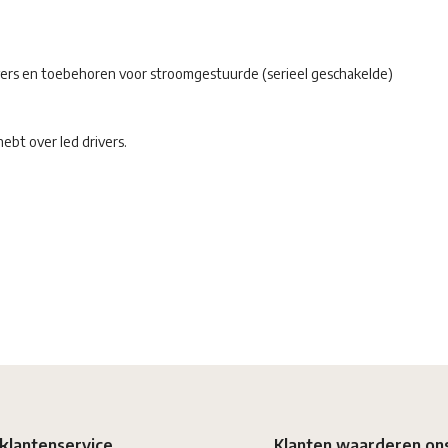
rivers en toebehoren voor stroomgestuurde (serieel geschakelde)
ebt over led drivers.
klantenservice
Klanten waarderen on