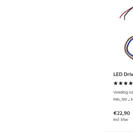
LED Dri
Voeding vo
Min_1W→
€22,90
Incl. btw