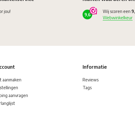
or jou!
Wij scoren een
9
9,6
Webwinkelkeur
account
Informatie
t aanmaken
Reviews
stellingen
Tags
ping aanvragen
langlijst