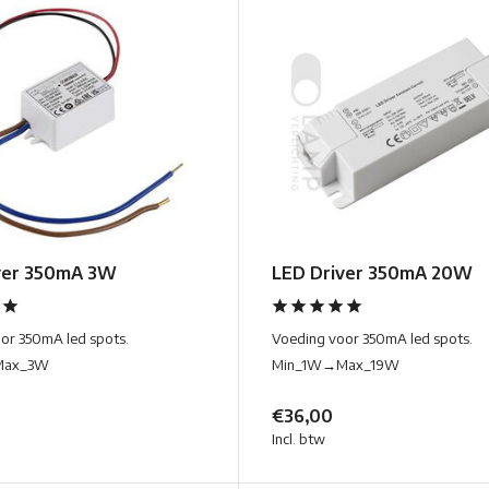
ver 350mA 3W
LED Driver 350mA 20W
or 350mA led spots.
Voeding voor 350mA led spots.
Max_3W
Min_1W→Max_19W
€36,00
Incl. btw