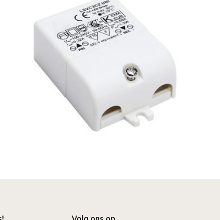
s!
Volg ons op