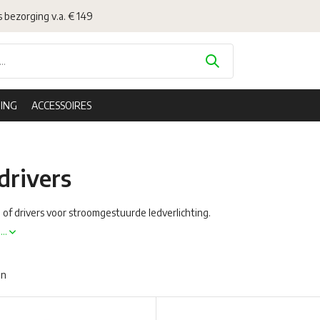
s bezorging v.a. € 149
ING
ACCESSOIRES
drivers
of drivers voor stroomgestuurde ledverlichting.
...
en